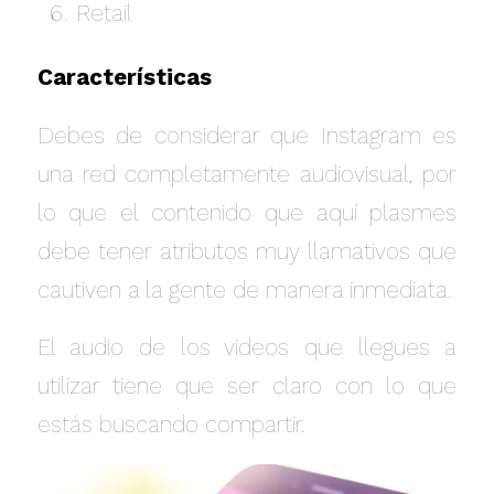
Retail
Características
Debes de considerar que Instagram es
una red completamente audiovisual, por
lo que el contenido que aquí plasmes
debe tener atributos muy llamativos que
cautiven a la gente de manera inmediata.
El audio de los videos que llegues a
utilizar tiene que ser claro con lo que
estás buscando compartir.