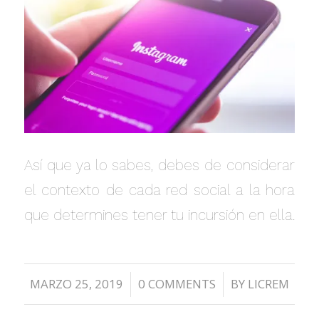
Así que ya lo sabes, debes de considerar
el contexto de cada red social a la hora
que determines tener tu incursión en ella.
MARZO 25, 2019
0 COMMENTS
BY
LICREM
/
/