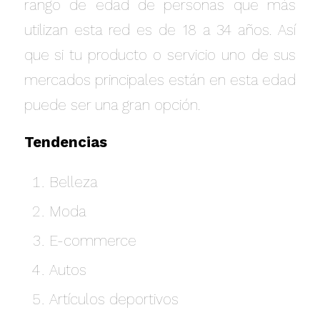
rango de edad de personas que más
utilizan esta red es de 18 a 34 años. Así
que si tu producto o servicio uno de sus
mercados principales están en esta edad
puede ser una gran opción.
Tendencias
Belleza
Moda
E-commerce
Autos
Artículos deportivos