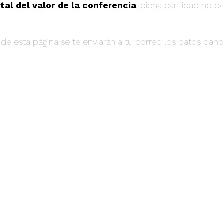
tal del valor de la conferencia
, dicha cantidad no 
l de esta página se te enviarán a tu correo los datos ban