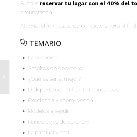
Puedes
reservar tu lugar con el 40% del to
circunstancia.
Al llenar el formulario de contacto anexo al fina
TEMARIO
La vocación.
Ámbitos de desarrollo.
Conferencia la imagen en la palabra
¿Qué es ser el mejor?
El deporte como fuente de inspiración.
Excelencia y sobrevivencia.
Modelos a seguir.
Nunca dejes de aprender.
La productividad.