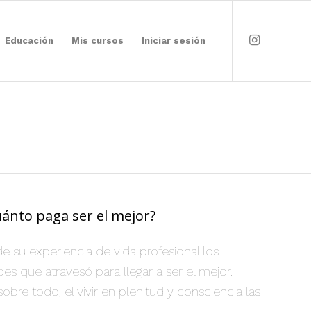
Educación
Mis cursos
Iniciar sesión
ánto paga ser el mejor?
 su experiencia de vida profesional los
es que atravesó para llegar a ser el mejor.
sobre todo, el vivir en plenitud y consciencia las