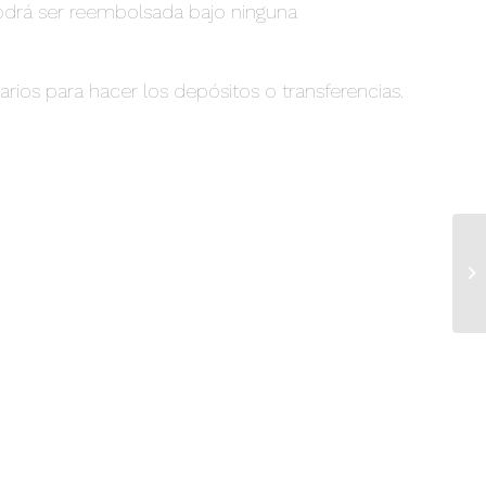
podrá ser reembolsada bajo ninguna
carios para hacer los depósitos o transferencias.
Co