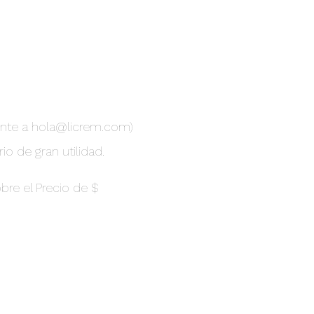
ente a hola@licrem.com)
o de gran utilidad.
bre el Precio de $