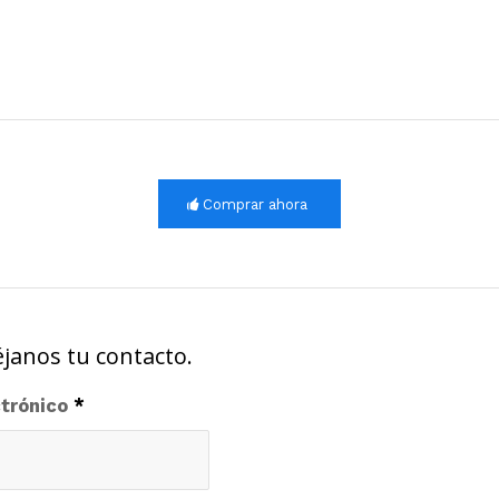
Comprar ahora
éjanos tu contacto.
ctrónico
*