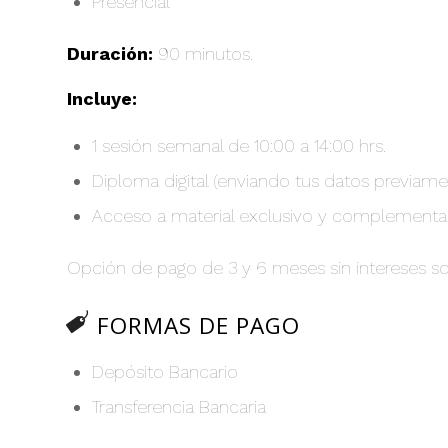
Presencial
Duración:
90 minutos.
Incluye:
1 sesión semanal de 10:00 a 14:00 hrs.
Diploma digital (enviando tus datos previam
Acceso a material exclusivo y complementari
Opción de pago de 3 y 6 meses sin intereses so
FORMAS DE PAGO
Depósito Bancario
Transferencia Bancaria