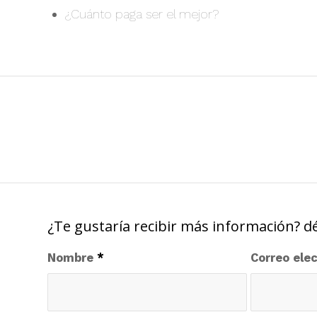
¿Cuánto paga ser el mejor?
¿Te gustaría recibir más información? d
Nombre
*
Correo ele