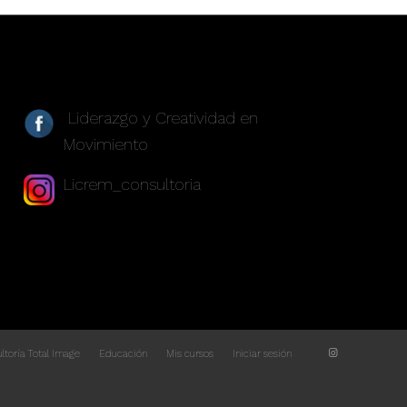
REDES SOCIALES
Liderazgo y Creatividad en
Movimiento
Licrem_consultoria
ltoría Total Image
Educación
Mis cursos
Iniciar sesión